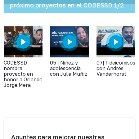
próximo proyectos en el CODESSD 1/2
CODESSD
05 | Niñez y
07| Fideicomisos
nombra
adolescencia
con Andrés
proyecto en
con Julia Muñíz
Vanderhorst
honor a Orlando
Jorge Mera
Apuntes para mejorar nuestras