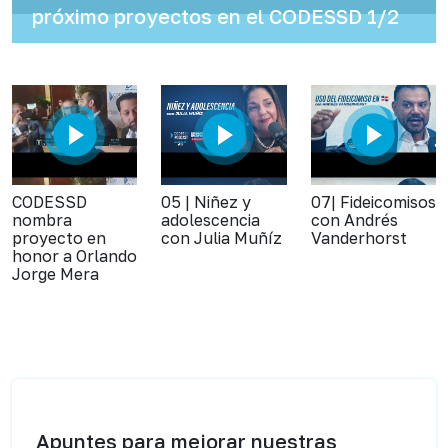
próximo proyectos en el CODESSD 1/2
CODESSD
05 | Niñez y
07| Fideicomisos
nombra
adolescencia
con Andrés
proyecto en
con Julia Muñíz
Vanderhorst
honor a Orlando
Jorge Mera
Apuntes para mejorar nuestras