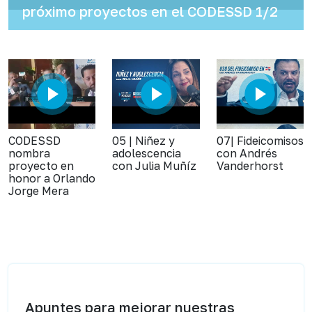
próximo proyectos en el CODESSD 1/2
CODESSD
05 | Niñez y
07| Fideicomisos
nombra
adolescencia
con Andrés
proyecto en
con Julia Muñíz
Vanderhorst
honor a Orlando
Jorge Mera
Apuntes para mejorar nuestras