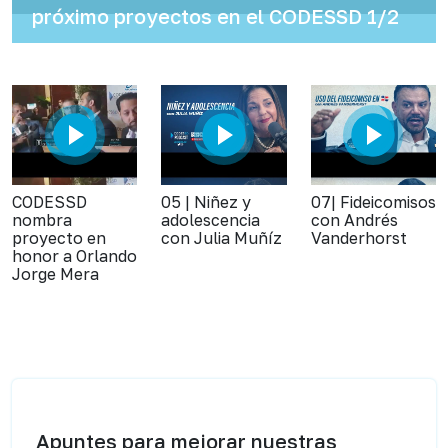
próximo proyectos en el CODESSD 1/2
CODESSD
05 | Niñez y
07| Fideicomisos
nombra
adolescencia
con Andrés
proyecto en
con Julia Muñíz
Vanderhorst
honor a Orlando
Jorge Mera
Apuntes para mejorar nuestras