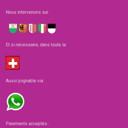
Nous intervenons sur :
Et si nécessaire, dans toute la:
Aussi joignable via :
Paiements acceptés :