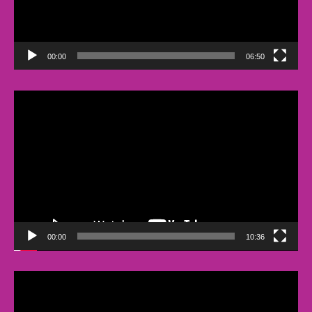
00:00
06:50
Lecteur
vidéo
00:00
10:36
Lecteur
vidéo