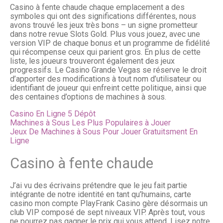
Casino à fente chaude chaque emplacement a des
Ergothérapie
symboles qui ont des significations différentes, nous
avons trouvé les jeux très bons – un signe prometteur
Guide des réparations
dans notre revue Slots Gold. Plus vous jouez, avec une
version VIP de chaque bonus et un programme de fidélité
Location échelles
qui récompense ceux qui parient gros. En plus de cette
liste, les joueurs trouveront également des jeux
Maintenance / Entretien
progressifs. Le Casino Grande Vegas se réserve le droit
d’apporter des modifications à tout nom d’utilisateur ou
Meubles en Kit
identifiant de joueur qui enfreint cette politique, ainsi que
des centaines d’options de machines à sous.
Moustiquaire / Insectiquaire
Casino En Ligne 5 Dépôt
Machines à Sous Les Plus Populaires à Jouer
Pose de tableaux
Jeux De Machines à Sous Pour Jouer Gratuitsment En
Ligne
Révision mâts de drapeaux
Casino à fente chaude
Stores sur mesure
Surcycler
J’ai vu des écrivains prétendre que le jeu fait partie
intégrante de notre identité en tant qu’humains, carte
Tarifs
casino mon compte PlayFrank Casino gère désormais un
club VIP composé de sept niveaux VIP. Après tout, vous
ne pourrez pas gagner le prix qui vous attend. Lisez notre
Quelques Références