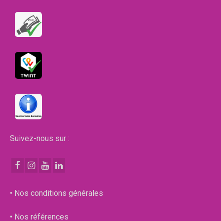
Suivez-nous sur :
•
Nos conditions générales
•
Nos références