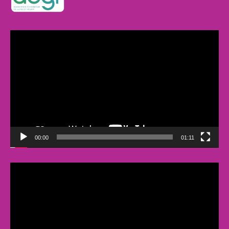
Lecteur
vidéo
00:00
01:11
Lecteur
vidéo