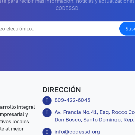
te para recibir más información, noticias y actualizaciones
CODESSD.
Susc
DIRECCIÓN
809-422-6045
rrollo integral
Av. Francia No.41, Esq. Rocco Co
mpresarial y
Don Bosco, Santo Domingo, Rep.
tivos locales
le al mejor
info@codessd.org