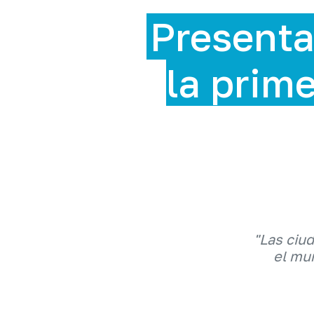
Presenta
la prime
"Las ciu
el mun