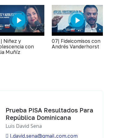
 | Niñez y
07| Fideicomisos con
olescencia con
Andrés Vanderhorst
lia Muñíz
Prueba PISA Resultados Para
República Dominicana
Luis David Sena
l.david.sena@gmail.com.com