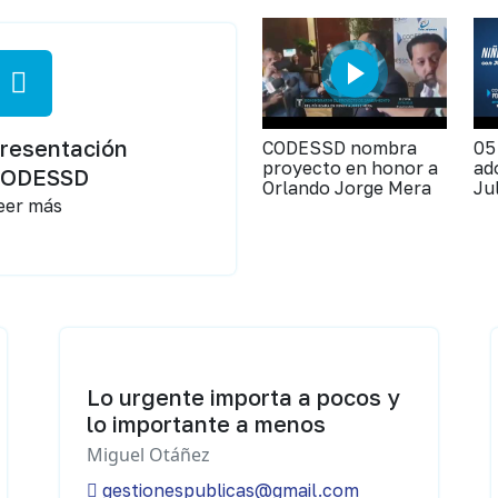
resentación
CODESSD nombra
05
proyecto en honor a
ad
CODESSD
Orlando Jorge Mera
Ju
eer más
Lo urgente importa a pocos y
lo importante a menos
Miguel Otáñez
gestionespublicas@gmail.com