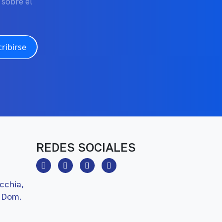
 sobre el
ribirse
REDES SOCIALES
cchia,
 Dom.