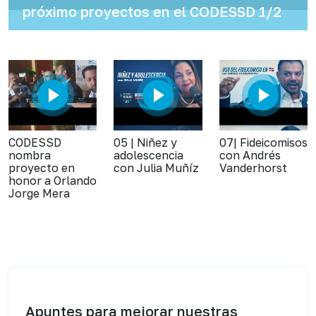
próximo proyectos en el CODESSD 1/2
CODESSD
05 | Niñez y
07| Fideicomisos
nombra
adolescencia
con Andrés
proyecto en
con Julia Muñíz
Vanderhorst
honor a Orlando
Jorge Mera
Apuntes para mejorar nuestras