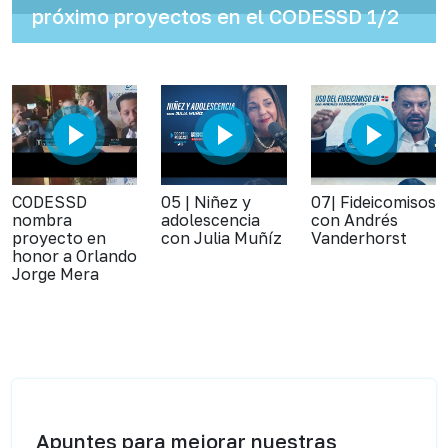
próximo proyectos en el CODESSD 1/2
CODESSD
05 | Niñez y
07| Fideicomisos
nombra
adolescencia
con Andrés
proyecto en
con Julia Muñíz
Vanderhorst
honor a Orlando
Jorge Mera
Apuntes para mejorar nuestras