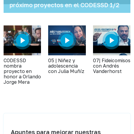
próximo proyectos en el CODESSD 1/2
CODESSD
05 | Niñez y
07| Fideicomisos
nombra
adolescencia
con Andrés
proyecto en
con Julia Muñíz
Vanderhorst
honor a Orlando
Jorge Mera
Apuntes para mejorar nuestras