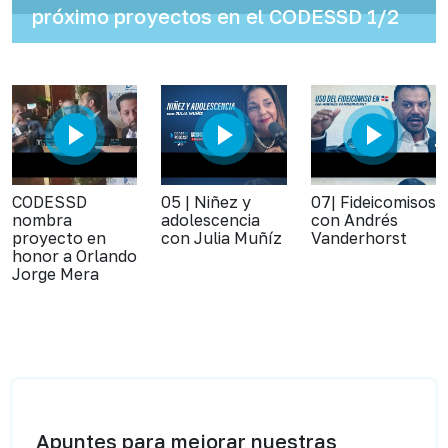
próximo proyectos en el CODESSD 1/2
CODESSD
05 | Niñez y
07| Fideicomisos
nombra
adolescencia
con Andrés
proyecto en
con Julia Muñíz
Vanderhorst
honor a Orlando
Jorge Mera
Apuntes para mejorar nuestras